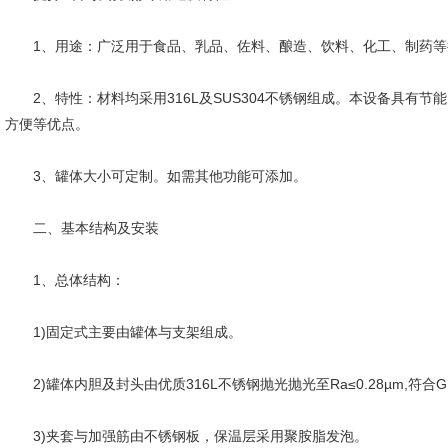
1、用途：广泛用于食品、乳品、佐料、酿造、饮料、化工、制药等
2、特性：材料均采用316L及SUS304不锈钢组成。本设备具有节
方便等优点。
3、罐体大小可定制。如需其他功能可添加。
二、基本结构及安装
1、总体结构：
1)固定式主要由罐体与支架组成。
2)罐体内胆及封头由优质316L不锈钢抛光抛光至Ra≤0.28µm,符合
3)夹套与加强筋由不锈钢板，保温层采用聚胺脂发泡。