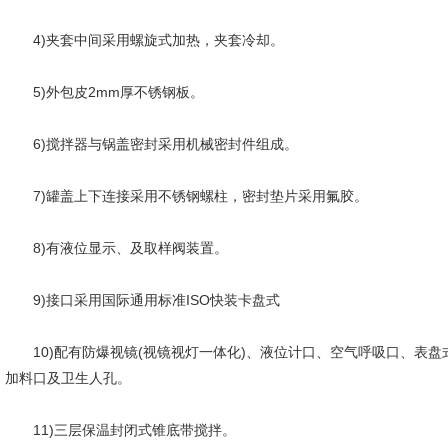
4)夹套中间采用螺旋式加热，夹套冷却。
5)外包皮2mm厚不锈钢板。
6)搅拌器与锅盖密封采用机械密封件组成。
7)罐盖上下连接采用不锈钢螺柱，密封垫片采用氟胶。
8)有液位显示、及取样阀装置。
9)接口采用国际通用标准ISO快装卡盘式
10)配有防爆视镜(视镜视灯一体化)、液位计口、空气呼吸口、表盘式
加料口及卫生人孔。
11)三层保温封闭式锥底带搅拌。