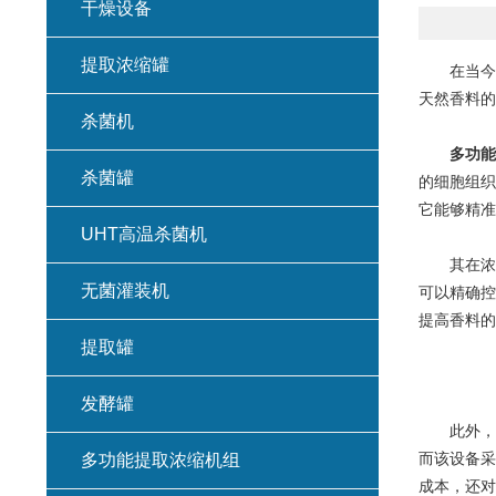
干燥设备
提取浓缩罐
在当今追
天然香料的
杀菌机
多功能
杀菌罐
的细胞组织
它能够精准
UHT高温杀菌机
其在浓缩
无菌灌装机
可以精确控
提高香料的
提取罐
发酵罐
此外，多
而该设备采
多功能提取浓缩机组
成本，还对