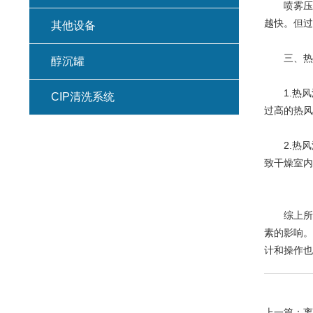
喷雾压力
越快。但过
其他设备
三、热风
醇沉罐
1.热风
CIP清洗系统
过高的热风
2.热风
致干燥室内
综上所
素的影响。
计和操作也
上一篇：
离