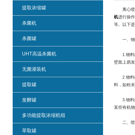
提取浓缩罐
离心喷雾
机
进行操作
杀菌机
等。以下是
杀菌罐
一、物料
UHT高温杀菌机
1.物料
壁面上易发
无菌灌装机
2.物料
提取罐
料，如粉末
发酵罐
3.物料
某些有机物
多功能提取浓缩机组
二、喷雾
萃取罐