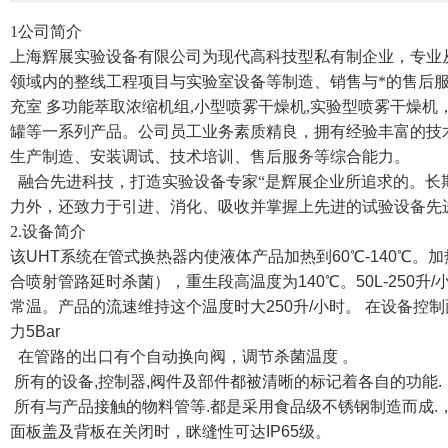
1公司简介
上海辉展实验设备有限公司为现代高科技型私有制企业，专业
领域内的整线工程项目与实验室设备等制造、销售与*的售后服
充室 多功能萃取浓缩机组,小型喷雾干燥机,实验型喷雾干燥
罐等一系列产品。公司员工业务素质精良，拥有经验丰富的技
生产制造、安装调试、技术培训、售后服务等综合能力。
融合先进科技，打造实验设备专家“是辉展企业所追求的。长
力外，还致力于引进、消化、吸收并掌握上先进的试验设备先
2.设备简介
该UHT系统在管式换热器内使液体产品加热到60℃-140℃
合喷射管路延时杀菌），重生段高温度为140℃。50L-250
常温。产品的流速维持这个温度时大250升/小时。 在设备控
力5Bar
在管路的出口有个自动换向阀，调节杀菌温度 。
所有的设备,控制器,阀件及部件都被清晰的标记着各自的功能.
所有与产品接触的物料管等.都是采用食品级不锈钢制造而成.
面板盖及背板在关闭时，眯缝性可达IP65级。