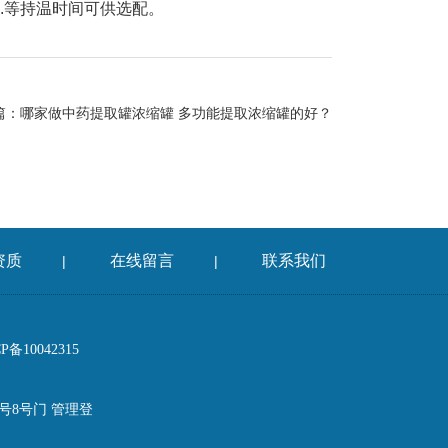
S.等持温时间可供选配。
篇：
哪家做中药提取罐浓缩罐 多功能提取浓缩罐的好？
资质
在线留言
联系我们
|
|
备10042315
8号8号门
管理登