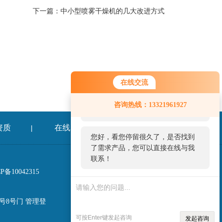
下一篇：
中小型喷雾干燥机的几大改进方式
在线交流
您好！欢迎前来咨询，很高兴为您
咨询热线：13321961927
服务，请问您要咨询什么问题呢？
资质
在线留言
联系我们
|
|
您好，看您停留很久了，是否找到
了需求产品，您可以直接在线与我
联系！
备10042315
8号8号门
管理登
可按Enter键发起咨询
发起咨询