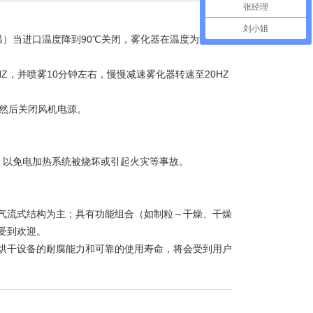
张经理
刘小姐
当进口温度降到90℃关闭，雾化器在温度为90℃以
，并喷雾10分钟左右，慢慢减速雾化器转速至20HZ
，然后关闭风机电源。
以免电加热系统被烧坏或引起火灾等事故。
气流式结构为主；具有功能组合（如制粒～干燥、干燥
受到欢迎。
干设备的耐腐能力和可靠的使用寿命，将会受到用户