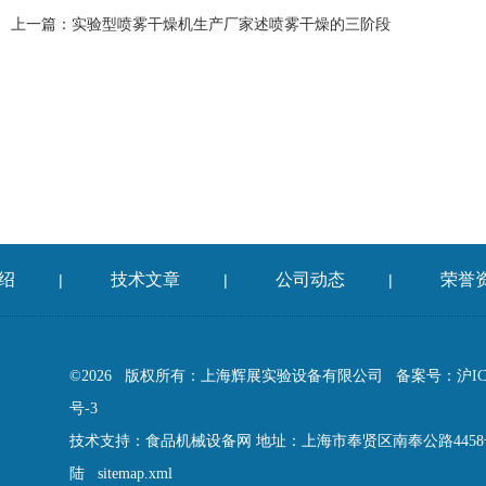
上一篇：
实验型喷雾干燥机生产厂家述喷雾干燥的三阶段
绍
技术文章
公司动态
荣誉
|
|
|
©2026 版权所有：上海辉展实验设备有限公司
备案号：沪ICP
号-3
技术支持：
食品机械设备网
地址：上海市奉贤区南奉公路445
陆
sitemap.xml