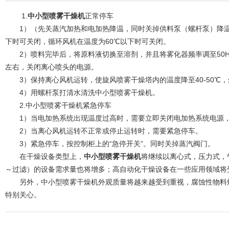
1.
中小型喷雾干燥机
正常停车
1）（先关蒸汽加热和电加热降温，同时关掉供料泵（螺杆泵）降温）
下时可关闭，循环风机在温度为60℃以下时可关闭。
2）喷料完毕后，将原料液切换至溶剂，并且将雾化器频率调至50HZ
左右，关闭离心喷头的电源。
3）保持离心风机运转，使旋风喷雾干燥塔内的温度降至40-50℃
4）用螺杆泵打清水清洗中小型喷雾干燥机。
2.中小型喷雾干燥机紧急停车
1）当电加热系统出现温度过高时，需要立即关闭电加热系统电源，
2）当离心风机运转不正常或停止运转时，需要紧急停车。
3）紧急停车，按控制柜上的“急停开关”。同时关掉蒸汽阀门。
在干燥设备类型上，
中小型喷雾干燥机
将继续以离心式，压力式，
～过滤）的设备需求量也将增多；高自动化干燥设备在一些应用领域将
另外，中小型喷雾干燥机外观质量将越来越受到重视，腐蚀性物料烘
特别关心。