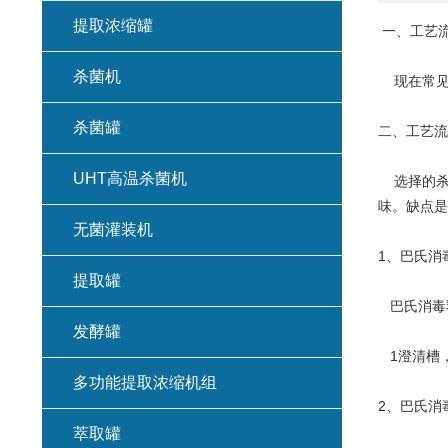
提取浓缩罐
一、工艺
杀菌机
现在常见
杀菌罐
二、工艺流
UHT高温杀菌机
选择的杀
味。缺点是
无菌灌装机
1、巴氏消
提取罐
巴氏消毒
发酵罐
1澄清槽，
多功能提取浓缩机组
2、巴氏消
萃取罐