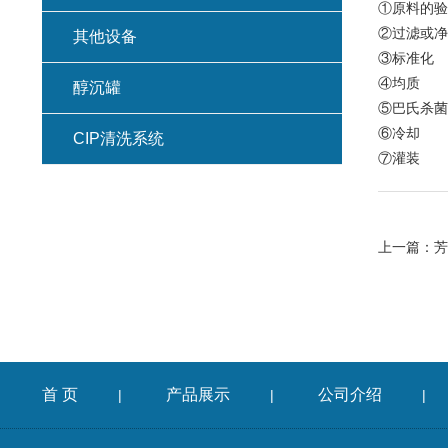
①原料的验
②过滤或净
其他设备
③标准化
④均质
醇沉罐
⑤巴氏杀菌
⑥冷却
CIP清洗系统
⑦灌装
上一篇：
芳
首 页
产品展示
公司介绍
|
|
|