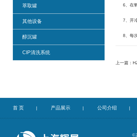
6、在氧
萃取罐
7、开冷
其他设备
8、每次
醇沉罐
CIP清洗系统
上一篇：
H
首 页
产品展示
公司介绍
|
|
|
©