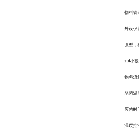
物料管进口
外设仅需
微型，移动
zui小投
物料流量:5
杀菌温度:
灭菌时间:3
温度控制: