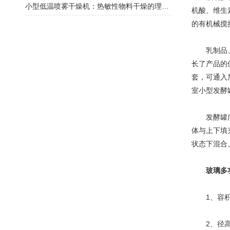
小型低温喷雾干燥机：热敏性物料干燥的理想选择
机酸、维生
的有机械搅
乳制品、酒
长了产品的
套，可通入
室小型发酵
发酵罐广泛
体与上下填
状态下混合
玻璃多
1、容积:
2、径高比: