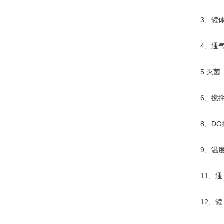
3、罐体:
4、通气：
5.灭菌:
6、搅拌转速
8、DO控制
9、温度控制
11、通 
12、罐 压