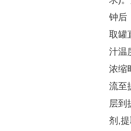
钟后
取罐
汁温度
浓缩
流至
层到
剂,