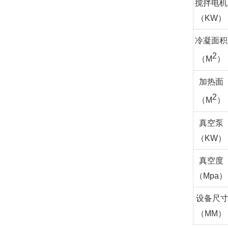
搅拌电机
（
KW
）
冷凝面积
2
（
M
）
加热面
2
（
M
）
真空泵
（
KW
）
真空度
（
Mpa
）
设备尺
（
MM
）