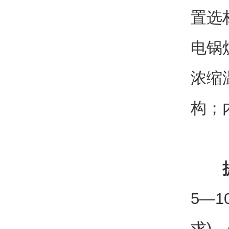
置选
电锅
浓缩
构；
5—
求)