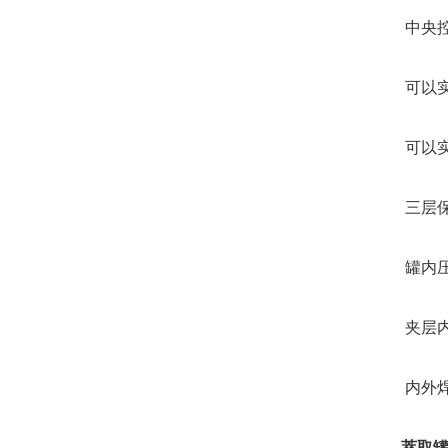
中央控制
可以实现
可以实现
三层保
罐内压设计
夹层内设计
内外焊缝3
萃取