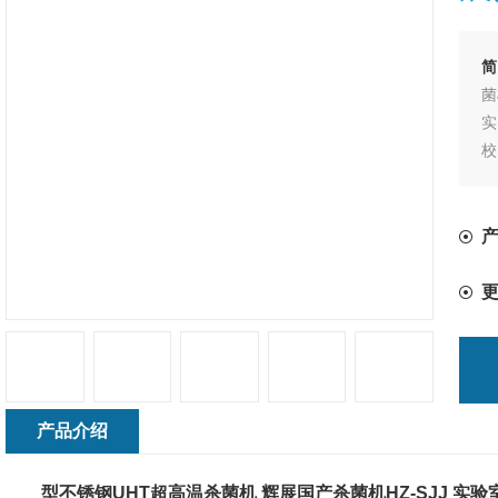
简
菌
实
校
而
收
实
灌
产品介绍
型不锈钢UHT超高温杀菌机 辉展国产杀菌机HZ-SJJ 实