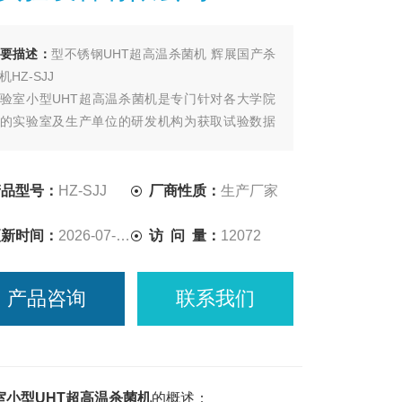
要描述：
型不锈钢UHT超高温杀菌机 辉展国产杀
机HZ-SJJ
验室小型UHT超高温杀菌机是专门针对各大学院
的实验室及生产单位的研发机构为获取试验数据
制作的管式杀菌机，集加热、杀菌、冷却、热回
为一体、充分模拟生产车间的实际生产状况、真
地反映生产数据于实验室。可选配均质机，无菌
产品型号：
HZ-SJJ
厂商性质：
生产厂家
装室等。
更新时间：
2026-07-16
访 问 量：
12072
产品咨询
联系我们
验室小型UHT超高温杀菌机
的概述：