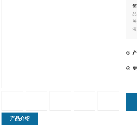
简
品
关
淀
产品介绍