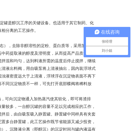
淀罐是醇沉工序的关键设备。也适用于其它制药、化
液相分离的工艺操作。
在线咨询
张经理
左右），去除非醇溶性的淀粉、蛋白质等，采用加入酒精
刘小姐
高中药提取液的醇度及澄明度，从而提高产品质量。浓
搅拌混和均匀，达到料液所需的温度后停止搅拌，继续
上清液出料阀，用自吸泵将上清液抽出，因内装浮球式
因浊液密度远大于上清液，浮球浮在沉淀物表面不再下
料不同沉淀物质不一样，可先打开底部蝶阀将稀料放
畅，可向沉淀物通入加热蒸汽使其软化，即可将渣排
液量较多，一台醇沉罐的容量不足以完成相应的工作，
搅拌后，由自吸泵吸入静置罐。静置罐中同样具有夹套
配置多台静置罐，此工艺操作既节省能源又减少投资，
的）。沉降液分离（即醇沉）的沉淀时间与罐内液温有