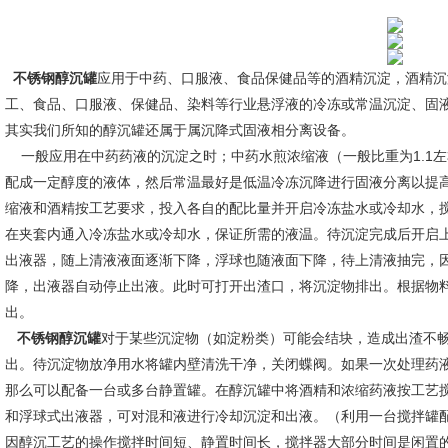
不锈钢醇沉罐
应用于中药、口服液、食品保健品等的酒精沉淀，酒精沉
工、食品、口服液、保健品、染料等行业悬浮液的冷冻或常温沉淀、固
其实我们所知的醇沉罐还属于属沉降式固液相分离设备。
一般应用在中药药液的沉淀之时；中药水煎浓缩液（一般比重为1.1
配成一定醇度的液体，然后常温最好是低温冷冻沉降进行固液分离以提
缩液和酒精按工艺要求，投入各自的配比量并开启冷冻盐水或冷却水，
在夹套内通入冷冻盐水或冷却水，保证所需的液温。待沉淀完成后开启
出液器，随上清液液面逐渐下降，浮球也随液面下降，待上清液抽完，
降，出液器自动停止出液。此时可打开出渣口，将沉淀物排出。根据物
出。
不锈钢醇沉罐
对于某些沉淀物（如淀粉类）可能会结块，造成出渣不
出。待沉淀物放净用水将罐内壁清洗干净，关闭蝶阀。如果一次处理药
那么可以配备一台或多台静置罐。在醇沉罐中将酒精和浓缩药液按工艺
和浮球式出液器，可对混和液进行冷却沉淀和出液。（利用一台搅拌罐
因醇沉工艺的操作搅拌时间短、静置时间长，搅拌器大部分时间是闲置