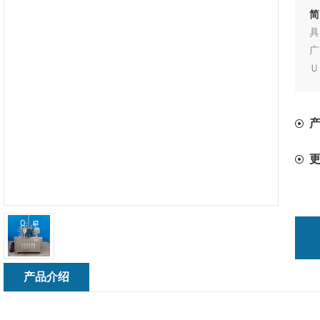
简
广
Ｕ
温
予
灭
冰
品
药
产品介绍