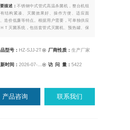
要描述：
不锈钢中式管式高温杀菌机，整台机组
具有结构紧凑、灭菌效果好、操作方便、适应面
、造价低廉等特点。根据用户需要，可单独供应
ＨＴ灭菌系统，包括套管式灭菌机、预热罐、保
罐等，本系统具有均质机接口、防止乳石形成、
巴氏杀菌功能；也可提供整套机组，包括ＵＨＴ
菌系统和闪蒸脱气系统。1、食品工业：茶饮料、
产品型号：
HZ-SJJ-2T
厂商性质：
生产厂家
淇淋、果汁果酱、乳制品、植物蛋白工厂等各食
饮料。2、医药工业：各型糖浆、营养液、中成
更新时间：
2026-07-17
访 问 量：
5422
、
产品咨询
联系我们