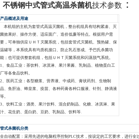
：
不锈钢中式管式高温杀菌机
技术参数
产品概述及用途
本机组的主机为套管式高温灭菌机，整台机组具有结构紧凑、灭
菌效果好、操作方便、适应面广、造价低廉等特点。根据用户需
要，可单独供应ＵＨＴ灭菌系统，包括套管式灭菌机、预热罐、保
温罐等，本系统具有均质机接口、防止乳石形成、予巴氏杀菌功
能；也可提供整套机组，包括ＵＨＴ灭菌系统和闪蒸脱气系统。
1、食品工业：茶饮料、冰淇淋、果汁果酱、乳制品、植物蛋白工
厂等各食品饮料。
2、医药工业：各型糖浆、营养液、中成药、膏状药剂、生物制
品、鱼肝油、蜂皇浆、疫苗、各种药膏各种口服液、针剂、静滴液
等。
3、饮料工业：酒类、果汁饮料、混合奶制品、化糖、冰淇淋、果
汁、花生奶、蛋白奶、豆奶、乳制品、饮料等.
管式杀菌机分类
全自动配置：采用先进的电脑程序控制PLC技术，按设定的工艺要求，进行全