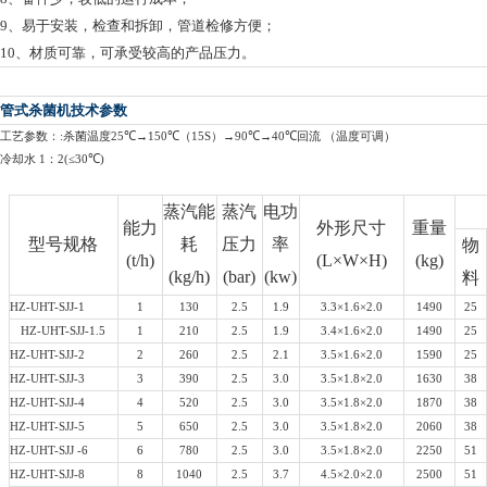
9、易于安装，检查和拆卸，管道检修方便；
10、材质可靠，可承受较高的产品压力。
管式杀菌机技术参数
工艺参数：:
杀菌温度
25
℃→
1
50
℃
（1
5
S
）
→
90
℃→
40
℃
回流
（温度可调）
冷却水 1：2(≤30
℃
)
蒸汽能
蒸汽
电功
能力
外形尺寸
重量
型号规格
耗
压力
率
物
(t/h)
(L×W×H)
(kg)
(kg/h)
(bar)
(kw)
料
H
Z
-UHT-
SJJ
-1
1
130
2.5
1.9
3.3×1.6×2.0
1490
25
H
Z
-UHT-
SJJ
-1
.5
1
210
2.5
1.9
3.
4
×1.6×2.0
1490
25
H
Z
-UHT-
SJJ
-2
2
260
2.5
2.1
3.5×1.6×2.0
1590
25
H
Z
-UHT-
SJJ
-3
3
390
2.5
3.0
3.5×1.8×2.0
1630
38
H
Z
-UHT-
SJJ
-4
4
520
2.5
3.0
3.5×1.8×2.0
1870
38
HZ-UHT-
SJJ
-5
5
650
2.5
3.0
3.5×1.8×2.0
2060
38
H
Z
-UHT-
SJJ
-6
6
780
2.5
3.0
3.5×1.8×2.0
2250
51
HZ
-UHT-
SJJ
-8
8
1040
2.5
3.7
4.5×2.0×2.0
2500
51