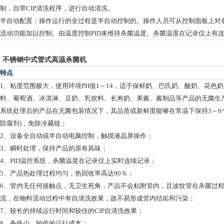
制，自带CIP清洗程序，进行自动清洗。
半自动配置：操作运行的全过程是半自动控制的。操作人员可从控制面板上对
流动功能加以控制。由温度控制PID来维持杀菌温度。杀菌温度在记录仪上有
不锈钢中式管式高温杀菌机
特点
1、粘度范围极大，使用环境PH值1～14，适于保鲜奶、巴氏奶、酸奶、花色
料、葡萄酒、冰淇淋、豆奶、乳饮料、长寿奶、果酱、酱制品等产品的无菌生产
系统处理后的产品在无菌包装情况下，其品质或新鲜度能够在常温下保持3～6
防腐剂)，免除冷藏链；
2、设备全自动或半自动电脑控制，触摸液晶屏操作；
3、瞬时处理，保持产品的原有风味；
4、PID温控系统，杀菌温度在记录仪上实时连续记录；
5、产品热处理过程均匀，热回收率高达90％；
6、管内无任何接触点，无卫生死角，产品不会粘附管内，且波纹管在杀菌过
流，在物料流动过程中有自清洗效果，故不易形成管内结垢和污染；
7、较长的持续运行时间和较佳的CIP自清洗效果；
8、备件少，较低的运行成本；