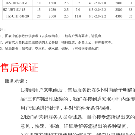
HZ
-UHT
-SJJ
-10
10
1300
2.5
5.2
4.5×2.0×2.0
2800
51
HZ
-UHT-
SJJ
-15
15
1950
2.5
7.0
6.5×2.0×2.2
3500
63
HZ
-UHT-
SJJ
-20
20
2600
2.5
11.0
6.5×2.0×2.2
4300
63
注：
1、图表中的参数仅供参考（以实物为准），如客户另有要求，请提出。
2、列管式灭菌机选型需提供的工艺参数：物料性质、杀菌工艺、特殊要求等。
3、辅助设备：储气罐、空压机、储水罐、锅炉。（
可根据要求配置
）
售后保证
服务承诺：
1.接到用户来电函后，售后服务部在6小时内给予明确
品“三包”期出现故障的，我们在接到通知48小时内派
用户现场进行处理，并对*部件无条件调换。
2.我们的营销服务人员会诚恳、耐心接受您所提出来
意见，快速、准确、详细地解答您提出的各种疑问。