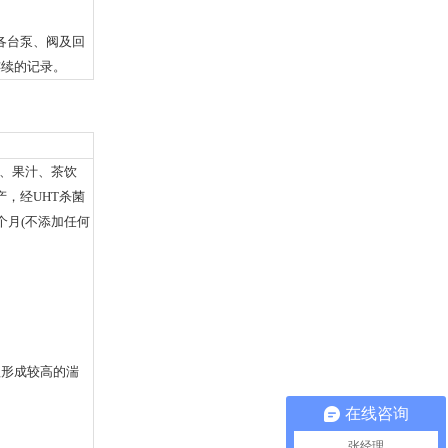
各台泵、阀及回
连续的记录。
奶、果汁、茶饮
，经UHT杀菌
个月(不添加任何
程形成较高的湍
在线咨询
张经理