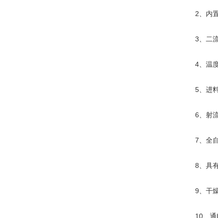
2、内置进
3、二流体
4、温度控
5、进料量
6、射流器
7、全自动
8、具有保
9、干燥后
10、通电