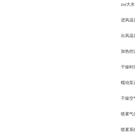
zui大水份蒸
进风温度范围
出风温度范围
加热控温精
干燥时间:1
蠕动泵进料范
干燥空气流量:
喷雾气体流量:
喷雾系统:带