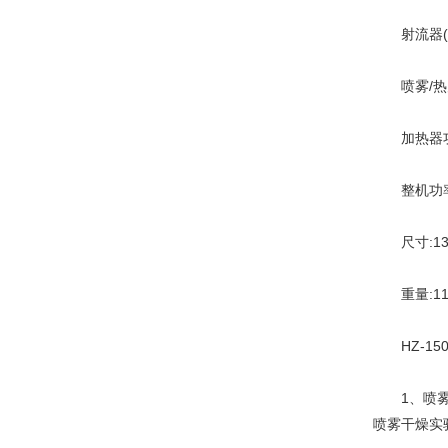
射流器(通针
喷雾/热空
加热器功率:
整机功率:3
尺寸:1300
重量:11
HZ-15
1、喷雾、
喷雾干燥实